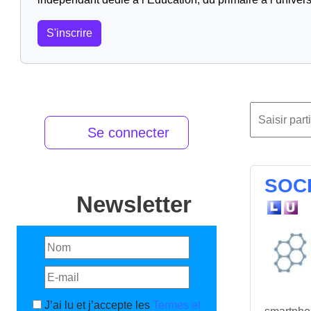
S'inscrire
Se connecter
SOCR
Newsletter
J’ai lu et j’accepte les
Termes et