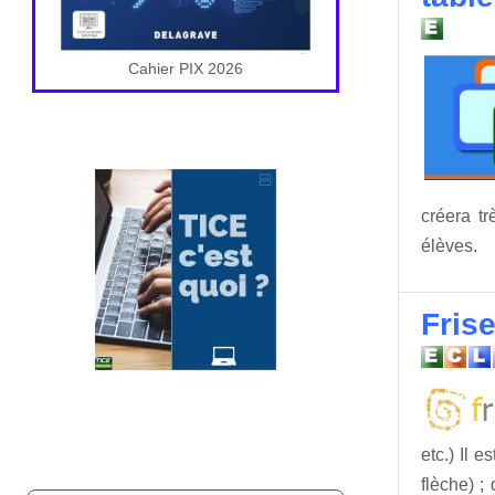
Cahier PIX 2026
créera tr
élèves.
Fris
etc.) Il 
flèche) ;