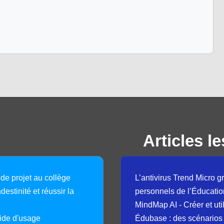
Articles le
 de projet au collège
L’antivirus Trend Micro gr
destinité et réussir la
personnels de l’Éducatio
MindMap AI - Créer et uti
guide d'usage
Édubase : des scénarios