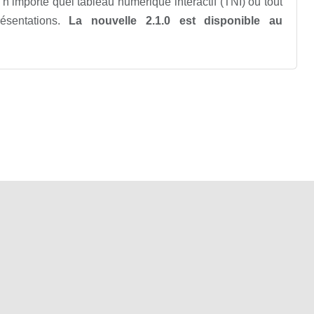
 n’importe quel tableau numérique interactif (TNI) ou tout
ésentations.
La nouvelle 2.1.0 est disponible au