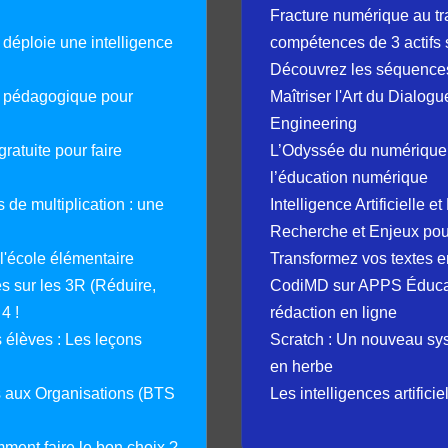
Fracture numérique au tr
déploie une intelligence
compétences de 3 actifs 
Découvrez les séquence
e pédagogique pour
Maîtriser l'Art du Dialog
Engineering
ratuite pour faire
L’Odyssée du numérique 
l’éducation numérique
 de multiplication : une
Intelligence Artificielle 
Recherche et Enjeux pour
 l'école élémentaire
Transformez vos textes en
 sur les 3R (Réduire,
CodiMD sur APPS Éducation
4 !
rédaction en ligne
élèves : Les leçons
Scratch : Un nouveau s
en herbe
s aux Organisations (BTS
Les intelligences artifici
mment faire le bon choix ?