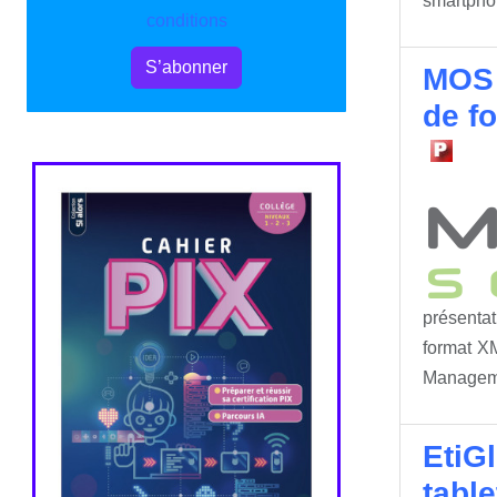
smartphon
conditions
S’abonner
MOS 
de fo
présenta
format X
Managemen
EtiGl
table