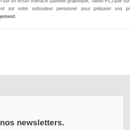
n sur un écran interactif (tablette graphique, Tablet PC) que sur
nt sur votre ordinateur personnel pour préparer vos pr
rgement
.
 nos newsletters.