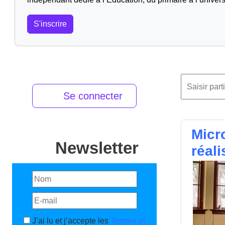
S'inscrire
Se connecter
Micr
Newsletter
réal
J’ai lu et j’accepte les
Termes et