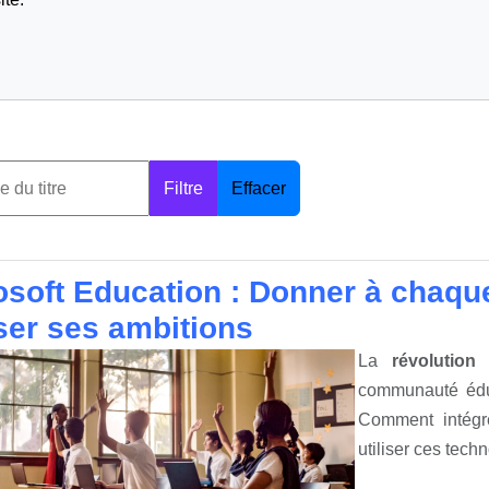
Filtre
Effacer
osoft Education : Donner à chaqu
iser ses ambitions
La
révolution
communauté éduca
Comment intégr
utiliser ces tech