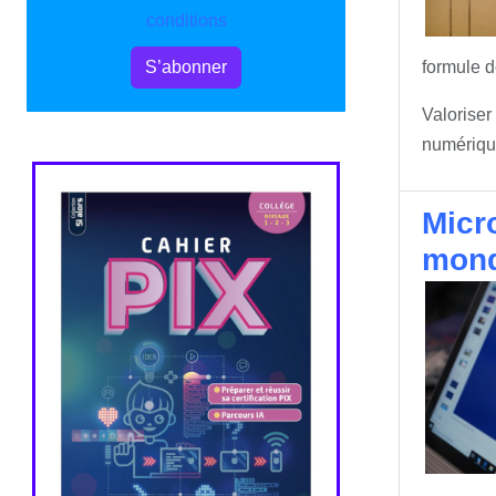
conditions
formule d
S’abonner
Valoriser
numérique
Micr
mond