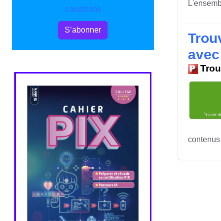
L'ensemb
conditions
S’abonner
Trou
avec
Trou
contenus 