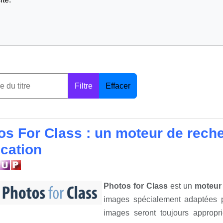
Filtre
Effacer
os For Class : un moteur de rech
ucation
Photos for Class
est un
moteur 
images spécialement adaptées p
images seront toujours appropri