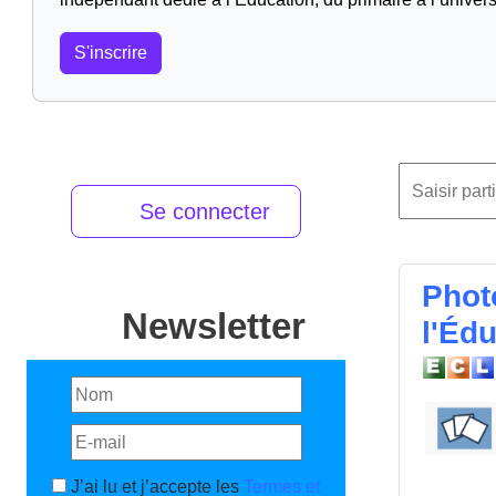
S'inscrire
Se connecter
Phot
Newsletter
l'Éd
J’ai lu et j’accepte les
Termes et