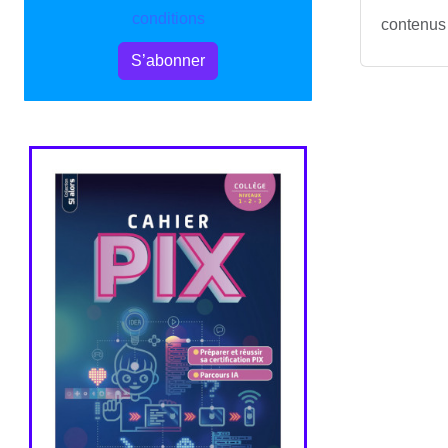
conditions
contenus 
S’abonner