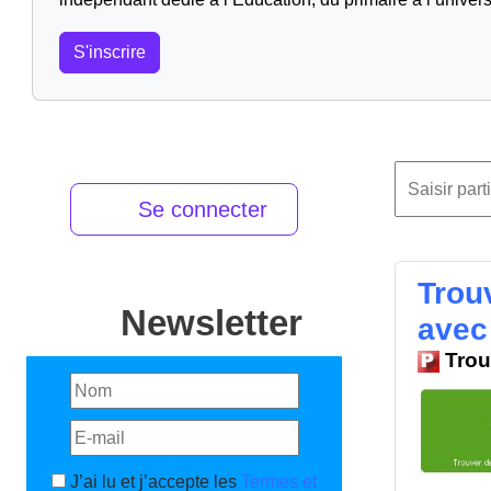
S'inscrire
Se connecter
Trou
Newsletter
avec
Trou
J’ai lu et j’accepte les
Termes et