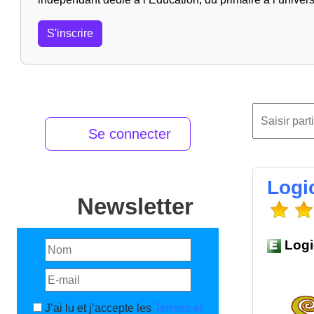
S'inscrire
Se connecter
Logi
Newsletter
Logi
J’ai lu et j’accepte les
Termes et