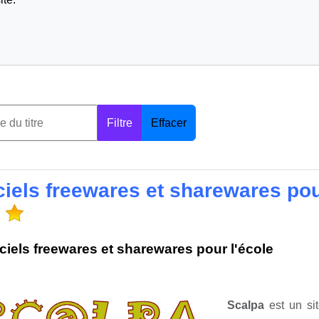
Filtre
Effacer
ciels freewares et sharewares pou
ciels freewares et sharewares pour l'école
Scalpa
est un si