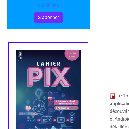
conditions
S’abonner
Le 15 
applicat
découvrir
et Androi
détaillée 