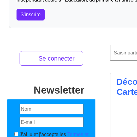
S'inscrire
Se connecter
Déco
Newsletter
Cart
J’ai lu et j’accepte les
Termes et