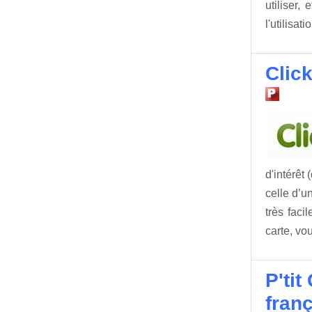
utiliser,
l'utilisa
Click
d'intérêt
celle d’u
très fac
carte, vo
P'ti
fran