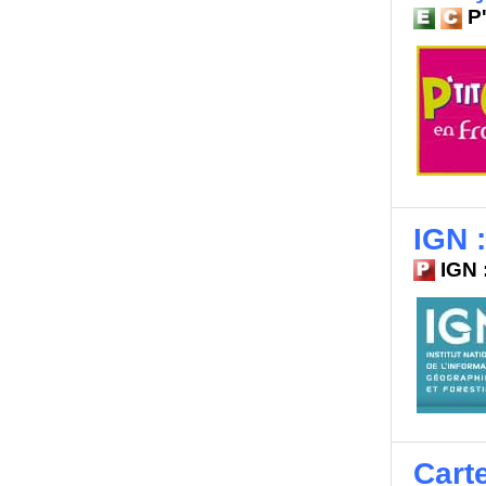
P'
IGN 
IGN 
Cart