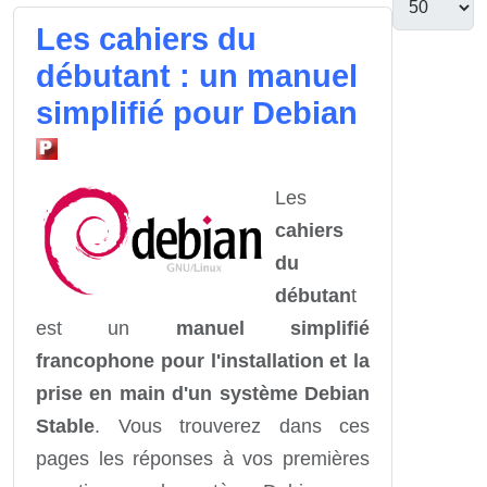
Les cahiers du
débutant : un manuel
simplifié pour Debian
Les
cahiers
du
débutan
t
est un
manuel simplifié
francophone pour l'installation et la
prise en main d'un système Debian
Stable
. Vous trouverez dans ces
pages les réponses à vos premières