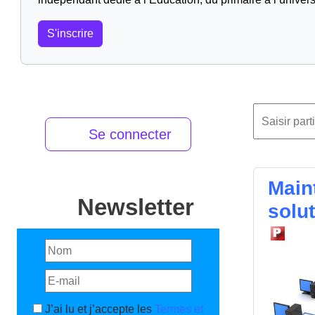
S'inscrire
Se connecter
Maint
Newsletter
solut
J’ai lu et j’accepte les
Termes et