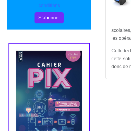
conditions
S’abonner
scolaires
les opéra
Cette tec
cette sol
donc de r