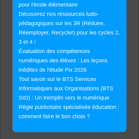
pour l'école élémentaire
Découvrez nos ressources ludo-
pédagogiques sur les 3R (Réduire,
Réemployer, Recycler) pour les cycles 2,
3 et 4 !
Évaluation des compétences
numériques des élèves : Les leçons
inédites de l'étude Pix 2026
Tout savoir sur le BTS Services
Informatiques aux Organisations (BTS
SIO) : Un tremplin vers le numérique
Régie publicitaire spécialisée éducation :
comment faire le bon choix ?