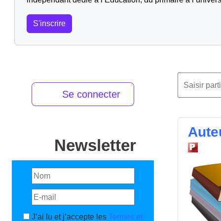
S'inscrire
Se connecter
Aute
Newsletter
J’ai lu et j’accepte les
Termes et