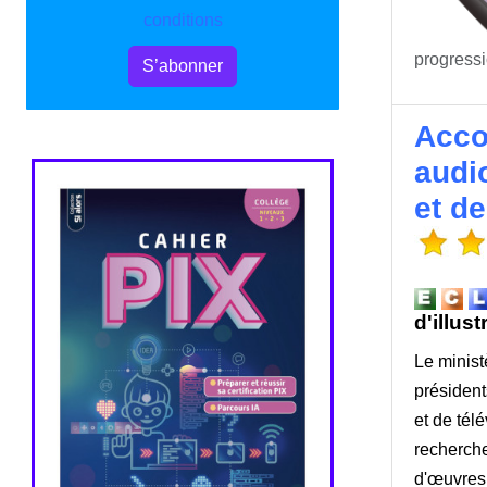
conditions
progressi
S’abonner
Acco
audio
et d
d'illus
Le minist
président
et de tél
recherche
d'œuvres 