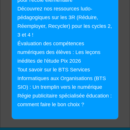
pour l'école élémentaire
Découvrez nos ressources ludo-
pédagogiques sur les 3R (Réduire,
Réemployer, Recycler) pour les cycles 2,
3 et 4 !
Évaluation des compétences
numériques des élèves : Les leçons
inédites de l'étude Pix 2026
Tout savoir sur le BTS Services
Informatiques aux Organisations (BTS
SIO) : Un tremplin vers le numérique
Régie publicitaire spécialisée éducation :
comment faire le bon choix ?