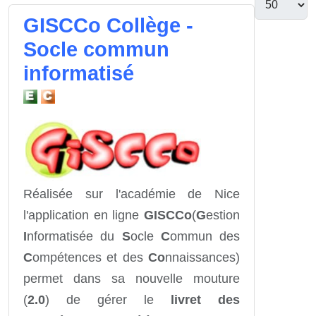
GISCCo Collège -
Socle commun
informatisé
Réalisée sur l'académie de Nice
l'application en ligne
GISCCo
(
G
estion
I
nformatisée du
S
ocle
C
ommun des
C
ompétences et des
Co
nnaissances)
permet dans sa nouvelle mouture
(
2.0
) de gérer le
livret des