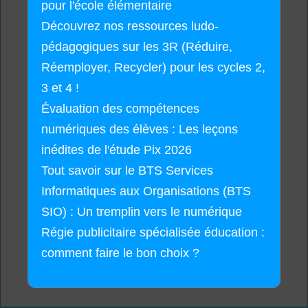
pour l'école élémentaire
Découvrez nos ressources ludo-
pédagogiques sur les 3R (Réduire,
Réemployer, Recycler) pour les cycles 2,
3 et 4 !
Évaluation des compétences
numériques des élèves : Les leçons
inédites de l'étude Pix 2026
Tout savoir sur le BTS Services
Informatiques aux Organisations (BTS
SIO) : Un tremplin vers le numérique
Régie publicitaire spécialisée éducation :
comment faire le bon choix ?