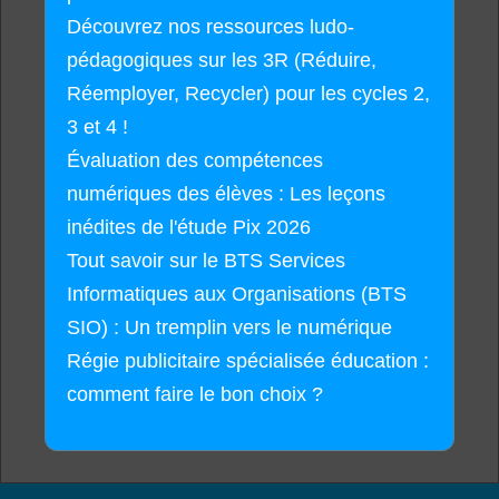
Découvrez nos ressources ludo-
pédagogiques sur les 3R (Réduire,
Réemployer, Recycler) pour les cycles 2,
3 et 4 !
Évaluation des compétences
numériques des élèves : Les leçons
inédites de l'étude Pix 2026
Tout savoir sur le BTS Services
Informatiques aux Organisations (BTS
SIO) : Un tremplin vers le numérique
Régie publicitaire spécialisée éducation :
comment faire le bon choix ?