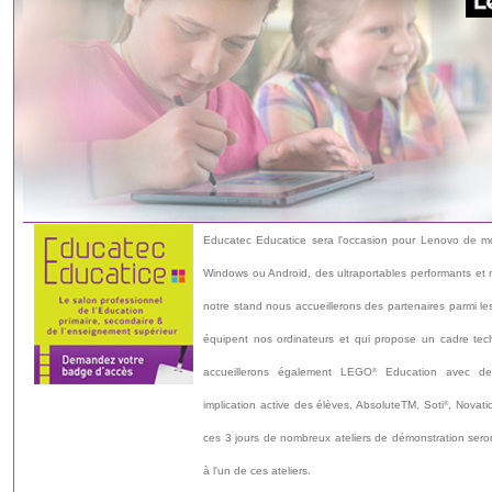
Educatec Educatice sera l'occasion pour Lenovo de mon
Windows ou Android, des ultraportables performants et 
notre stand nous accueillerons des partenaires parmi les
équipent nos ordinateurs et qui propose un cadre tech
accueillerons également LEGO
Education avec des
®
implication active des élèves, AbsoluteTM, Soti
, Novati
®
ces 3 jours de nombreux ateliers de démonstration sero
à l'un de ces ateliers.