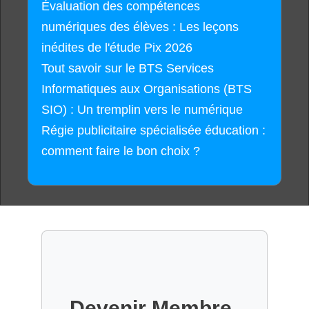
Évaluation des compétences
numériques des élèves : Les leçons
inédites de l'étude Pix 2026
Tout savoir sur le BTS Services
Informatiques aux Organisations (BTS
SIO) : Un tremplin vers le numérique
Régie publicitaire spécialisée éducation :
comment faire le bon choix ?
Devenir Membre