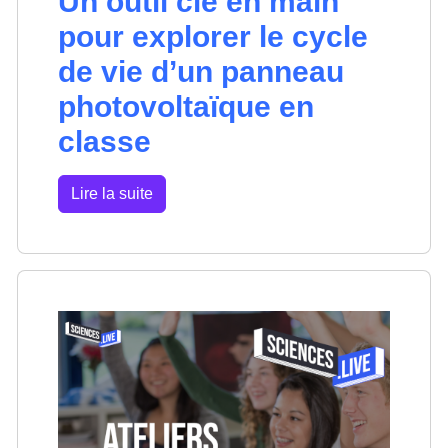
Un outil clé en main
pour explorer le cycle
de vie d’un panneau
photovoltaïque en
classe
Lire la suite