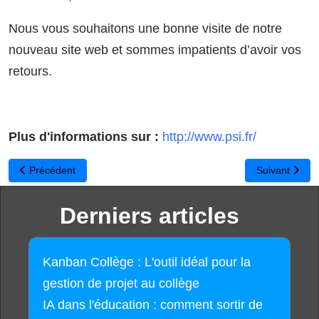
Nous vous souhaitons une bonne visite de notre
nouveau site web et sommes impatients d’avoir vos
retours.
Plus d'informations sur :
http://www.psi.fr/
Article précédent : S'initier aux grands principes de la cryptologie 
Article suivan
Précédent
Suivant
Derniers articles
Kanban Collège : L'outil idéal pour la
gestion de projet au collège
IA dans l'éducation : comment sortir de