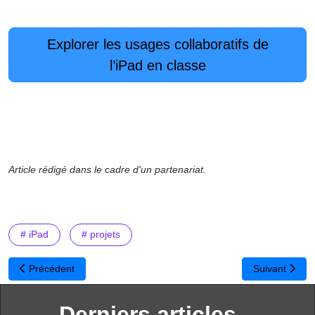
Explorer les usages collaboratifs de
l’iPad en classe
Article rédigé dans le cadre d'un partenariat.
# iPad
# projets
Article précédent : La face cachée du numérique : Décryptage de
Article suiva
Précédent
Suivant
Derniers articles