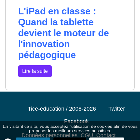
L'iPad en classe :
Quand la tablette
devient le moteur de
l'innovation
pédagogique
Lire la suite
Tice-education / 2008-2026
Twitter
Facebook
En visitant ce site, vous acceptez l'utilisation de cookies afin de vous
proposer les meilleurs services possibles.
Données personnelles
CGU
Contact