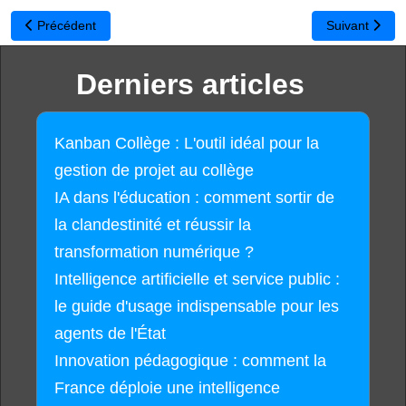
Article précédent : C.a.R. : Géométrie dynamique, compas et règl
Article suivant
Précédent
Suivant
Derniers articles
Kanban Collège : L'outil idéal pour la
gestion de projet au collège
IA dans l'éducation : comment sortir de
la clandestinité et réussir la
transformation numérique ?
Intelligence artificielle et service public :
le guide d'usage indispensable pour les
agents de l'État
Innovation pédagogique : comment la
France déploie une intelligence