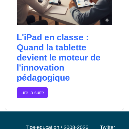
L'iPad en classe :
Quand la tablette
devient le moteur de
l'innovation
pédagogique
Lire la suite
Tice-education / 2008-2026
Twitter