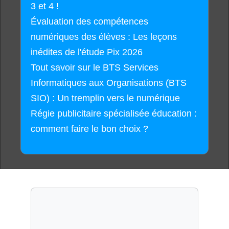
3 et 4 !
Évaluation des compétences
numériques des élèves : Les leçons
inédites de l'étude Pix 2026
Tout savoir sur le BTS Services
Informatiques aux Organisations (BTS
SIO) : Un tremplin vers le numérique
Régie publicitaire spécialisée éducation :
comment faire le bon choix ?