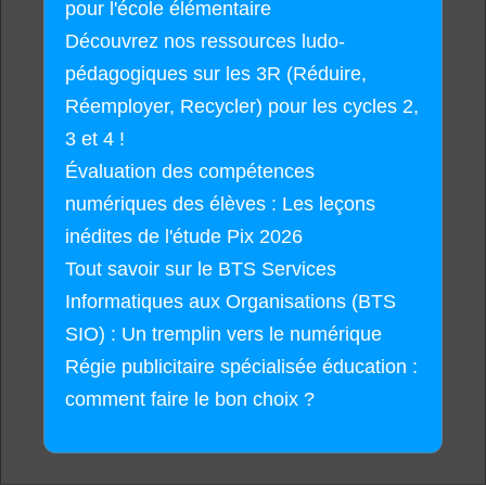
pour l'école élémentaire
Découvrez nos ressources ludo-
pédagogiques sur les 3R (Réduire,
Réemployer, Recycler) pour les cycles 2,
3 et 4 !
Évaluation des compétences
numériques des élèves : Les leçons
inédites de l'étude Pix 2026
Tout savoir sur le BTS Services
Informatiques aux Organisations (BTS
SIO) : Un tremplin vers le numérique
Régie publicitaire spécialisée éducation :
comment faire le bon choix ?