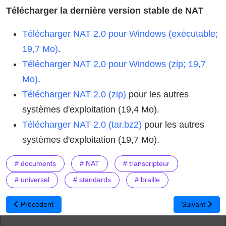
Télécharger la dernière version stable de NAT
Télécharger NAT 2.0 pour Windows (exécutable;
19,7 Mo)
.
Télécharger NAT 2.0 pour Windows (zip; 19,7
Mo)
.
Télécharger NAT 2.0 (zip)
pour les autres
systèmes d'exploitation (19,4 Mo).
Télécharger NAT 2.0 (tar.bz2)
pour les autres
systèmes d'exploitation (19,7 Mo).
# documents
# NAT
# transcripteur
# universel
# standards
# braille
Article précédent : Linux : nouvelle version d'Ubuntu 11.04 « The 
Article suivant
Précédent
Suivant