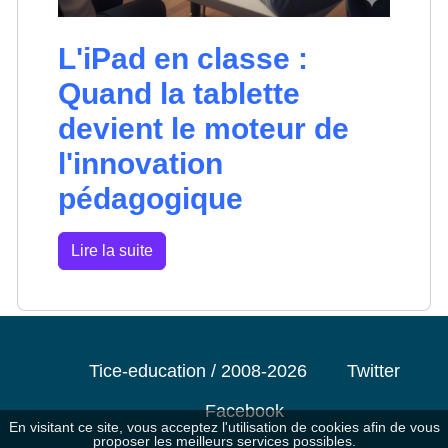
L'iPad en classe :
Quand la tablette
devient le moteur de
l'innovation
pédagogique
Lire la suite
Tice-education / 2008-2026
Twitter
Facebook
En visitant ce site, vous acceptez l'utilisation de cookies afin de vous
proposer les meilleurs services possibles.