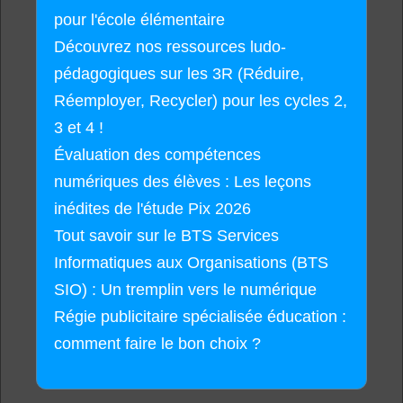
pour l'école élémentaire
Découvrez nos ressources ludo-
pédagogiques sur les 3R (Réduire,
Réemployer, Recycler) pour les cycles 2,
3 et 4 !
Évaluation des compétences
numériques des élèves : Les leçons
inédites de l'étude Pix 2026
Tout savoir sur le BTS Services
Informatiques aux Organisations (BTS
SIO) : Un tremplin vers le numérique
Régie publicitaire spécialisée éducation :
comment faire le bon choix ?