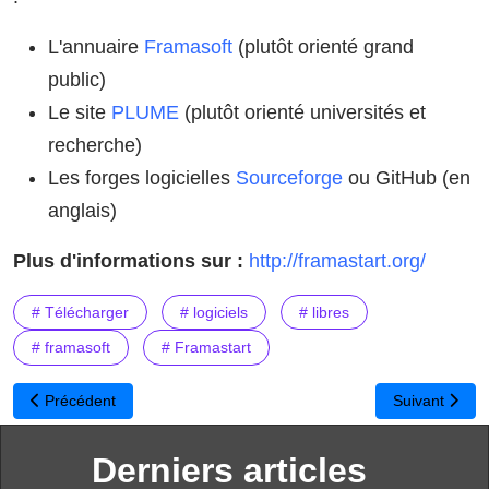
L'annuaire
Framasoft
(plutôt orienté grand
public)
Le site
PLUME
(plutôt orienté universités et
recherche)
Les forges logicielles
Sourceforge
ou GitHub (en
anglais)
Plus d'informations sur :
http://framastart.org/
# Télécharger
# logiciels
# libres
# framasoft
# Framastart
Article précédent : Audacity un logiciel libre, gratuit et multi-pla
Article suivan
Précédent
Suivant
Derniers articles