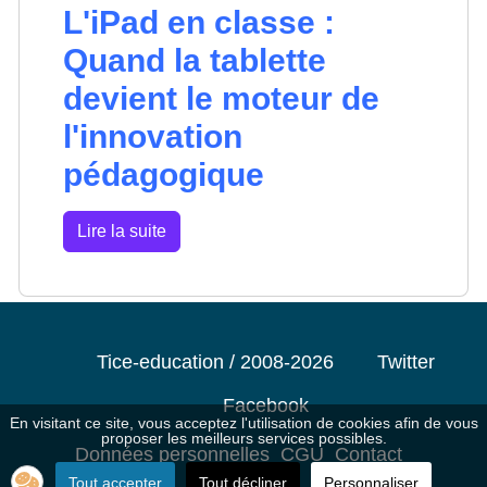
L'iPad en classe :
Quand la tablette
devient le moteur de
l'innovation
pédagogique
Lire la suite
Tice-education / 2008-2026
Twitter
Facebook
En visitant ce site, vous acceptez l'utilisation de cookies afin de vous
proposer les meilleurs services possibles.
Données personnelles
CGU
Contact
Tout accepter
Tout décliner
Personnaliser