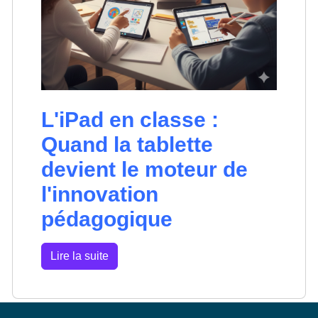
L'iPad en classe :
Quand la tablette
devient le moteur de
l'innovation
pédagogique
Lire la suite