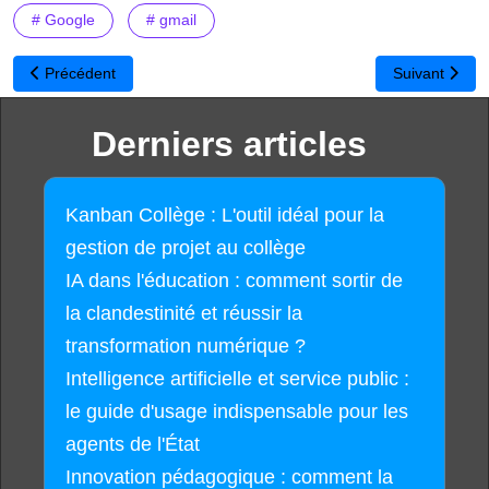
# Google
# gmail
Article précédent : Campagne éducation : « les logiciels libres : à
Article suivan
Précédent
Suivant
Derniers articles
Kanban Collège : L'outil idéal pour la
gestion de projet au collège
IA dans l'éducation : comment sortir de
la clandestinité et réussir la
transformation numérique ?
Intelligence artificielle et service public :
le guide d'usage indispensable pour les
agents de l'État
Innovation pédagogique : comment la