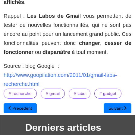
affichés
.
Rappel :
Les Labos de Gmai
l vous permettent de
tester de nouvelles fonctionnalités, qui ne sont pas
encore au point pour un lancement grand public. Ces
fonctionnalités peuvent donc
changer
,
cesser de
fonctionner
ou
disparaître
à tout moment.
Source : blog Google :
http://www.goopilation.com/2011/01/gmail-labs-
recherche.html
# recherche
# gmail
# labs
# gadget
Article précédent : Le bilan carbone des objets quotidiens en un cli
Article suivan
Précédent
Suivant
Derniers articles