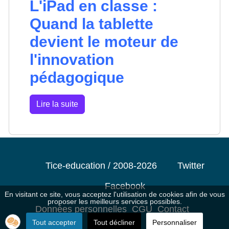
L'iPad en classe :
Quand la tablette
devient le moteur de
l'innovation
pédagogique
Lire la suite
Tice-education / 2008-2026
Twitter
Facebook
En visitant ce site, vous acceptez l'utilisation de cookies afin de vous
proposer les meilleurs services possibles.
Données personnelles
CGU
Contact
Tout accepter
Tout décliner
Personnaliser