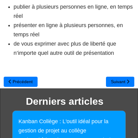
publier à plusieurs personnes en ligne, en temps
réel
présenter en ligne à plusieurs personnes, en
temps réel
de vous exprimer avec plus de liberté que
n’importe quel autre outil de présentation
Article précédent : Gérer vos concours de lecture en ligne avec Ral
Article suivan
Précédent
Suivant
Derniers articles
Kanban Collège : L'outil idéal pour la
gestion de projet au collège