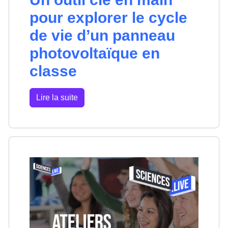
pour explorer le cycle
de vie d’un panneau
photovoltaïque en
classe
Lire la suite