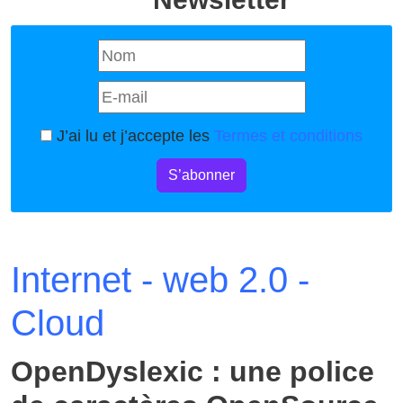
J’ai lu et j’accepte les
Termes et conditions
S’abonner
Internet - web 2.0 -
Cloud
OpenDyslexic : une police