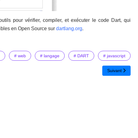
ils pour vérifier, compiler, et exécuter le code Dart, qui
onibles en Open Source sur
dartlang.org
.
# web
# langage
# DART
# javascript
hiquement
Article suivant 
Suivant