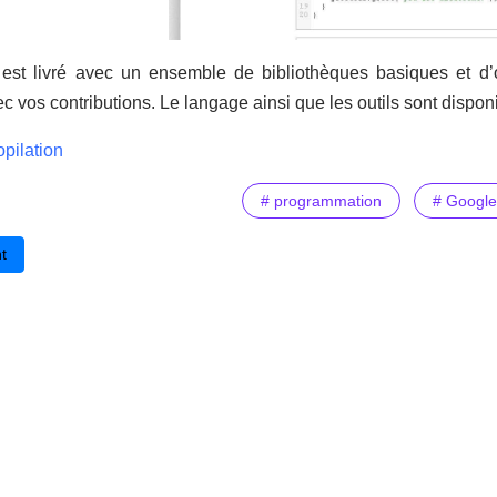
est livré avec un ensemble de bibliothèques basiques et d’out
c vos contributions. Le langage ainsi que les outils sont disp
pilation
# programmation
# Google
cédent : Qalitel logigramme - un logiciel gratuit pour programmer grap
t