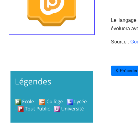
Le langage 
évoluera ave
Source :
Goo
Article pré
Précéden