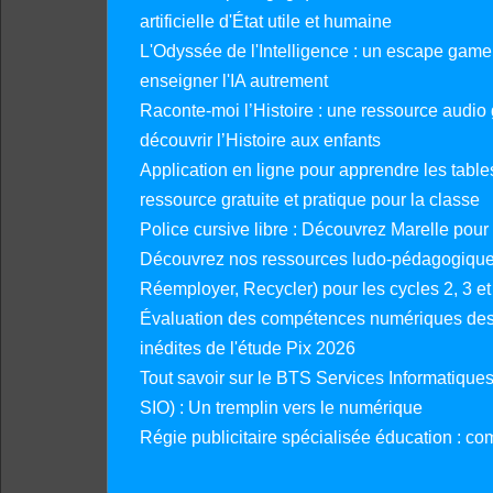
artificielle d'État utile et humaine
L'Odyssée de l'Intelligence : un escape gam
enseigner l'IA autrement
Raconte-moi l’Histoire : une ressource audio g
découvrir l’Histoire aux enfants
Application en ligne pour apprendre les tables
ressource gratuite et pratique pour la classe
Police cursive libre : Découvrez Marelle pour
Découvrez nos ressources ludo-pédagogiques
Réemployer, Recycler) pour les cycles 2, 3 et 
Évaluation des compétences numériques des 
inédites de l'étude Pix 2026
Tout savoir sur le BTS Services Informatique
SIO) : Un tremplin vers le numérique
Régie publicitaire spécialisée éducation : co