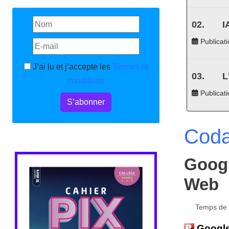
I
Publicati
J’ai lu et j’accepte les
Termes et
L
conditions
Publicat
S’abonner
Coda
Googl
Web
Temps de l
Google