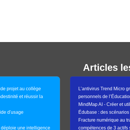
Articles le
 de projet au collège
L’antivirus Trend Micro gr
destinité et réussir la
personnels de l’Éducatio
MindMap AI - Créer et uti
guide d'usage
Édubase : des scénarios
Fracture numérique au tr
déploie une intelligence
compétences de 3 actifs 