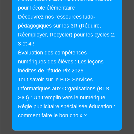
pour l'école élémentaire
Découvrez nos ressources ludo-
pédagogiques sur les 3R (Réduire,
Réemployer, Recycler) pour les cycles 2,
3 et 4 !
Évaluation des compétences
numériques des élèves : Les leçons
inédites de l'étude Pix 2026
Tout savoir sur le BTS Services
Informatiques aux Organisations (BTS
SIO) : Un tremplin vers le numérique
Régie publicitaire spécialisée éducation :
comment faire le bon choix ?