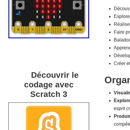
Découvr
Explorer
Réalise
Faire p
Baladodi
Apprend
Dévelop
Créer e
Découvrir le
Organ
codage avec
Scratch 3
Visuali
Explore
esprit c
Produir
compéten