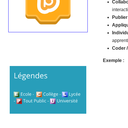
Collabo
interact
Publier 
Appliqu
Individu
apprenti
Coder 
Exemple :