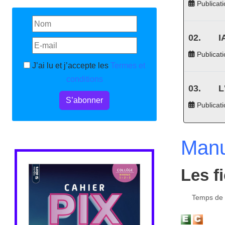
Publicati
I
Publicati
J’ai lu et j’accepte les
Termes et
conditions
L
S’abonner
Publicat
Manu
Les f
Temps de l