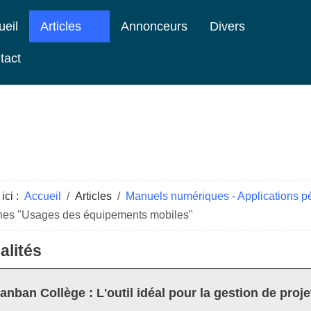
ueil
Articles
Annonceurs
Divers
tact
ici :
Accueil
Articles
Manuels numériques - Applications 
ches "Usages des équipements mobiles"
alités
anban Collège : L'outil idéal pour la gestion de proje