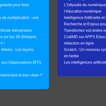
ratuite pour faire
L’Odyssée du numérique 
l’éducation numérique
 de multiplication : une
Intelligence Artificielle 
Recherche et Enjeux pour
 l'école élémentaire
Transformez vos textes en
 sur les 3R (Réduire,
CodiMD sur APPS Éducation
4 !
rédaction en ligne
élèves : Les leçons
Scratch : Un nouveau s
en herbe
s aux Organisations (BTS
Les intelligences artifici
mment faire le bon choix ?