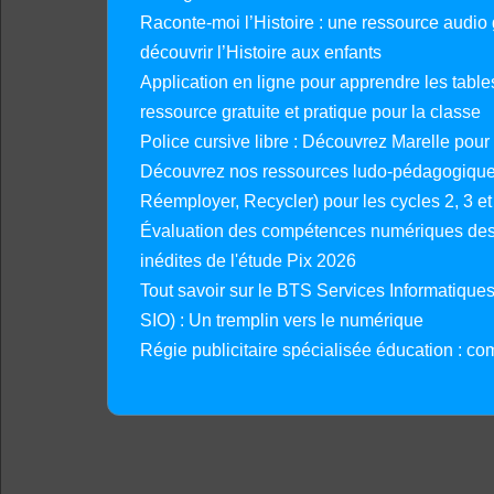
Raconte-moi l’Histoire : une ressource audio g
découvrir l’Histoire aux enfants
Application en ligne pour apprendre les tables
ressource gratuite et pratique pour la classe
Police cursive libre : Découvrez Marelle pour
Découvrez nos ressources ludo-pédagogiques
Réemployer, Recycler) pour les cycles 2, 3 et 
Évaluation des compétences numériques des 
inédites de l'étude Pix 2026
Tout savoir sur le BTS Services Informatique
SIO) : Un tremplin vers le numérique
Régie publicitaire spécialisée éducation : co