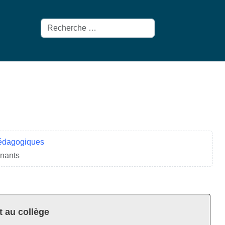
Rechercher
pédagogiques
gnants
t au collège