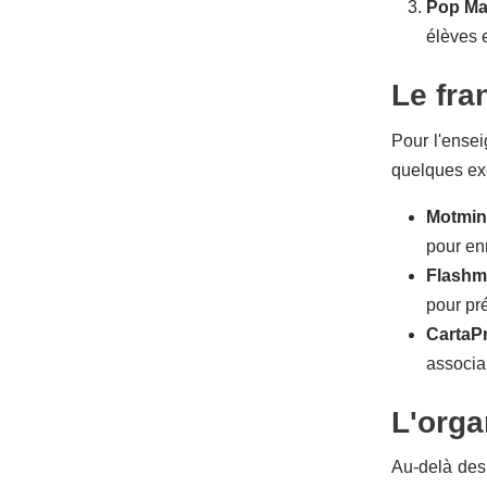
Pop Ma
élèves 
Le fra
Pour l'ensei
quelques exe
Motmin
pour enr
Flashm
pour pr
CartaPr
associan
L'orga
Au-delà des 