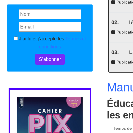
Publicati
I
Publicati
J’ai lu et j’accepte les
Termes et
conditions
L
S’abonner
Publicat
Manu
Éduca
les e
Temps de l