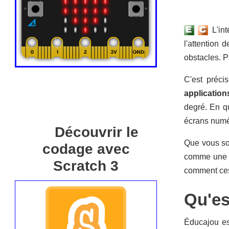
L'int
l'attention 
obstacles. P
C'est précis
application
degré. En qu
écrans numér
Découvrir le
Que vous soy
codage avec
comme une ré
Scratch 3
comment c
Qu'es
Éducajou est