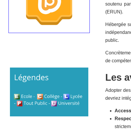
soutenu par
(ERUN).
Hébergée su
indépendance
public.
Concrètement
de compétenc
Les a
Adopter des 
devriez inté
Accessib
Respec
strictem