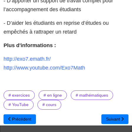
- D’apporter un support de travail complet pour
l’accompagnement des étudiants
- D’aider les étudiants en reprise d’études ou
empêchés à rattraper un retard
Plus d'informations :
http://exo7.emath.fr/
http://www.youtube.com/Exo7Math
# exercices
# en ligne
# mathématiques
# YouTube
# cours
Article précédent : SACoche : L'évaluation en ligne des compéten
Article suivan
Précédent
Suivant