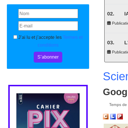
I
Publicati
J’ai lu et j’accepte les
Termes et
L
conditions
Publicat
S’abonner
Scie
Googl
Temps de l