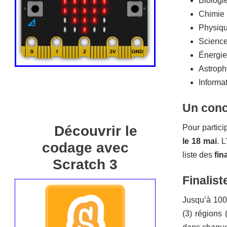
Biologi
Chimie
Physiq
Science
Énergie
Astroph
Informa
Un conc
Pour partici
Découvrir le
le 18 mai
. 
codage avec
liste des
fin
Scratch 3
Finalist
Jusqu’à 100 
(3) régions