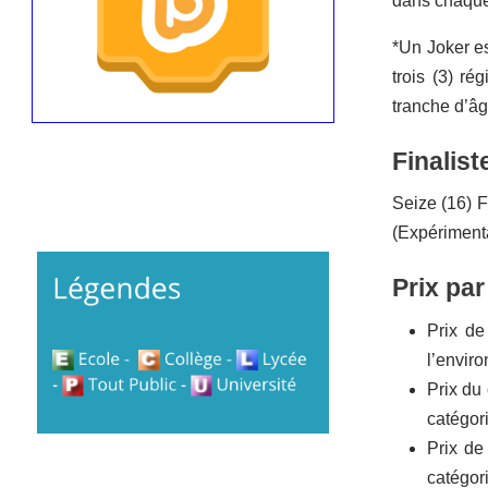
dans chaque
*Un Joker es
trois (3) r
tranche d’âg
Finalist
Seize (16) F
(Expérimenta
Prix par
Prix de
l’envir
Prix du
catégor
Prix de
catégor