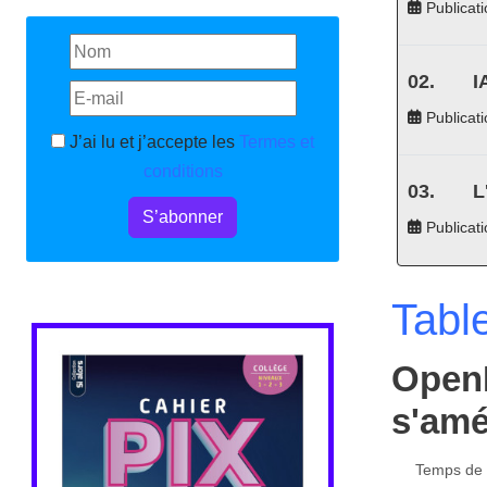
Publicati
I
Publicati
J’ai lu et j’accepte les
Termes et
conditions
L
S’abonner
Publicat
Tabl
OpenB
s'amé
Temps de l