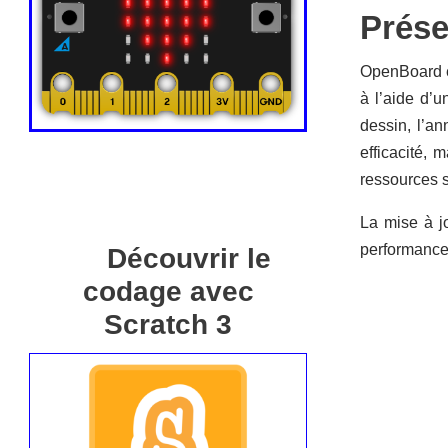
Prése
OpenBoard es
à l’aide d’u
dessin, l’an
efficacité, 
ressources s
La mise à j
performance,
Découvrir le
codage avec
Scratch 3