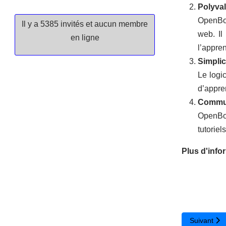
Polyva
OpenBoa
Il y a 5385 invités et aucun membre
web. Il
en ligne
l’appren
Simplici
Le logi
d’appre
Commun
OpenBoa
tutoriel
Plus d'infor
Article sui
Suivant