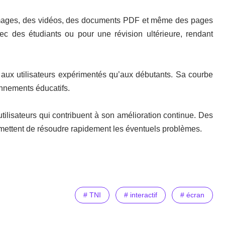
 images, des vidéos, des documents PDF et même des pages
vec des étudiants ou pour une révision ultérieure, rendant
en aux utilisateurs expérimentés qu’aux débutants. Sa courbe
nnements éducatifs.
lisateurs qui contribuent à son amélioration continue. Des
 permettent de résoudre rapidement les éventuels problèmes.
# TNI
# interactif
# écran
e inversée réinventée