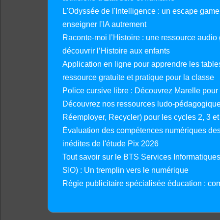
L'Odyssée de l'Intelligence : un escape gam
enseigner l'IA autrement
Raconte-moi l’Histoire : une ressource audio g
découvrir l’Histoire aux enfants
Application en ligne pour apprendre les tables
ressource gratuite et pratique pour la classe
Police cursive libre : Découvrez Marelle pour
Découvrez nos ressources ludo-pédagogiques
Réemployer, Recycler) pour les cycles 2, 3 et 
Évaluation des compétences numériques des 
inédites de l'étude Pix 2026
Tout savoir sur le BTS Services Informatique
SIO) : Un tremplin vers le numérique
Régie publicitaire spécialisée éducation : co