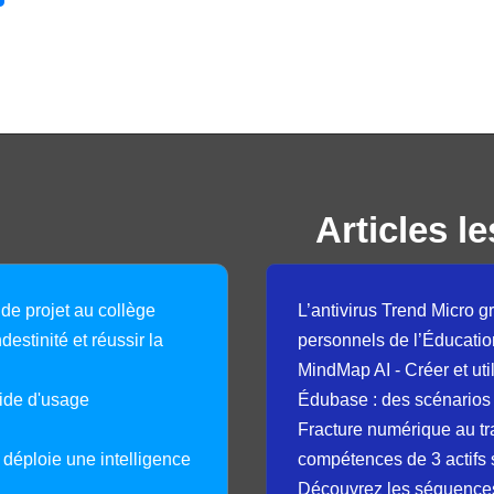
Articles le
 de projet au collège
L’antivirus Trend Micro gr
destinité et réussir la
personnels de l’Éducatio
MindMap AI - Créer et uti
guide d'usage
Édubase : des scénarios
Fracture numérique au tr
déploie une intelligence
compétences de 3 actifs 
Découvrez les séquence