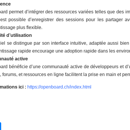
lence
rd permet d’intégrer des ressources variées telles que des
 est possible d’enregistrer des sessions pour les partager a
tissage plus flexible.
té d’utilisation
ciel se distingue par son interface intuitive, adaptée aussi bi
ntissage rapide encourage une adoption rapide dans les enviro
auté active
rd bénéficie d’une communauté active de développeurs et d’uti
s, forums, et ressources en ligne facilitent la prise en main et
mations ici :
https://openboard.ch/index.html
vant : Maximisez l'apprentissage avec la caméra HUE HD Pro : La class