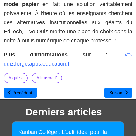
mode papier
en fait une solution véritablement
polyvalente. À l'heure où les enseignants cherchent
des alternatives institutionnelles aux géants du
EdTech, Live Quiz mérite une place de choix dans la
boîte à outils numérique de chaque professeur.
Plus d'informations sur :
live-
quiz.forge.apps.education.fr
# quizz
# interactif
Article précédent : Calcul Mental Challenge : l'application gratuit
Article suivan
Précédent
Suivant
Derniers articles
Kanban Collège : L'outil idéal pour la