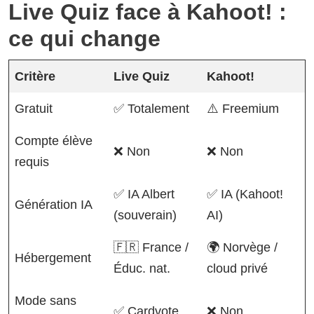
Live Quiz face à Kahoot! :
ce qui change
Critère
Live Quiz
Kahoot!
Gratuit
✅ Totalement
⚠️ Freemium
Compte élève
❌ Non
❌ Non
requis
✅ IA Albert
✅ IA (Kahoot!
Génération IA
(souverain)
AI)
🇫🇷 France /
🌍 Norvège /
Hébergement
Éduc. nat.
cloud privé
Mode sans
✅ Cardvote
❌ Non