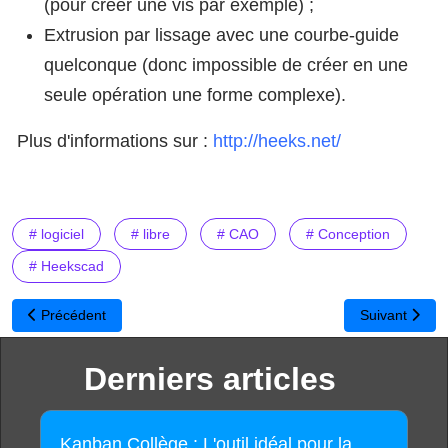
(pour créer une vis par exemple) ;
Extrusion par lissage avec une courbe-guide
quelconque (donc impossible de créer en une
seule opération une forme complexe).
Plus d'informations sur :
http://heeks.net/
# logiciel
# libre
# CAO
# Conception
# Heekscad
Article précédent : Sweet Home 3D passe en version 4.0
Article suivan
Précédent
Suivant
Derniers articles
Kanban Collège : L'outil idéal pour la