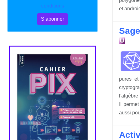
polygones
conditions
et android
S’abonner
Sage
pures et
cryptogr
l'algèbre 
Il permet
aussi pou
Acti