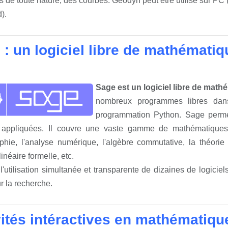
 de toute nature, des courbes. Geodyn peut être utilisé sur PC 
).
 : un logiciel libre de mathémati
Sage est un logiciel libre de mat
nombreux programmes libres dan
programmation Python. Sage perme
 appliquées. Il couvre une vaste gamme de mathématiques, d
aphie, l'analyse numérique, l'algèbre commutative, la théorie
linéaire formelle, etc.
 l'utilisation simultanée et transparente de dizaines de logiciel
r la recherche.
vités intéractives en mathématiqu