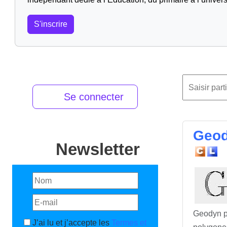
S'inscrire
Se connecter
Geod
Newsletter
Geodyn pe
J’ai lu et j’accepte les
Termes et