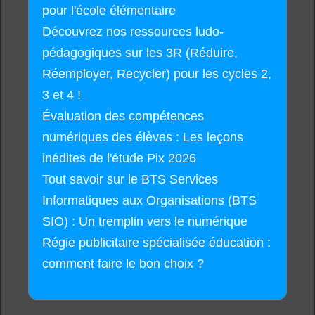
pour l'école élémentaire
Découvrez nos ressources ludo-
pédagogiques sur les 3R (Réduire,
Réemployer, Recycler) pour les cycles 2,
3 et 4 !
Évaluation des compétences
numériques des élèves : Les leçons
inédites de l'étude Pix 2026
Tout savoir sur le BTS Services
Informatiques aux Organisations (BTS
SIO) : Un tremplin vers le numérique
Régie publicitaire spécialisée éducation :
comment faire le bon choix ?