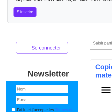
S'inscrire
Se connecter
Copi
Newsletter
mate
J’ai lu et j’accepte les
Termes et