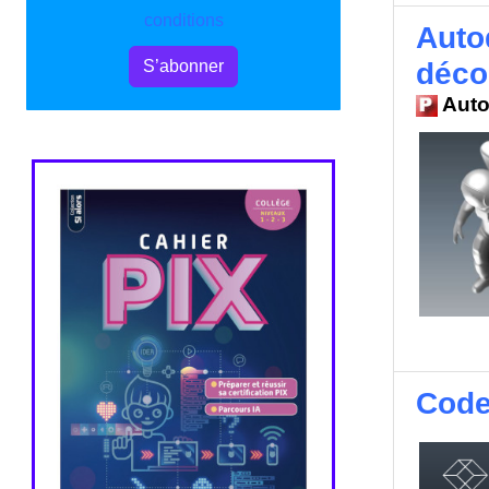
conditions
Auto
déco
S’abonner
Auto
CodeB