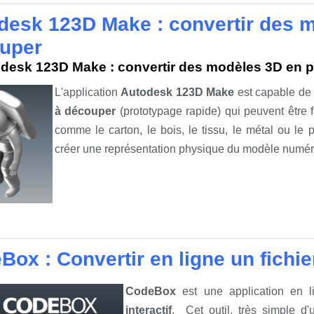
desk 123D Make : convertir des 
uper
desk 123D Make : convertir des modèles 3D en p
L'application
Autodesk 123D Make
est capable d
à découper
(prototypage rapide) qui peuvent être
comme le carton, le bois, le tissu, le métal ou l
créer une représentation physique du modèle numéri
ox : Convertir en ligne un fichier
CodeBox
est une application en l
interactif
. Cet outil, très simple d'