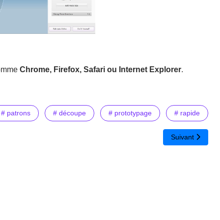
comme
Chrome, Firefox, Safari ou Internet Explorer
.
# patrons
# découpe
# prototypage
# rapide
 numérique
Article suivant 
Suivant