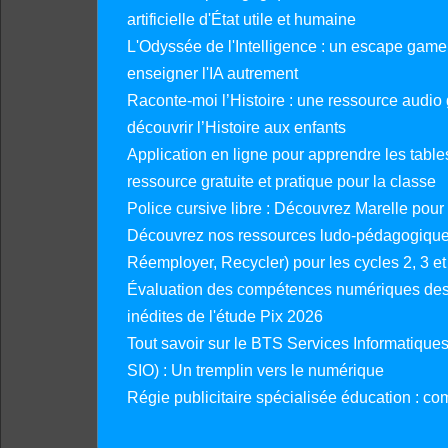
artificielle d'État utile et humaine
L'Odyssée de l'Intelligence : un escape gam
enseigner l'IA autrement
Raconte-moi l’Histoire : une ressource audio g
découvrir l’Histoire aux enfants
Application en ligne pour apprendre les tables
ressource gratuite et pratique pour la classe
Police cursive libre : Découvrez Marelle pour
Découvrez nos ressources ludo-pédagogiques
Réemployer, Recycler) pour les cycles 2, 3 et 
Évaluation des compétences numériques des 
inédites de l'étude Pix 2026
Tout savoir sur le BTS Services Informatique
SIO) : Un tremplin vers le numérique
Régie publicitaire spécialisée éducation : co