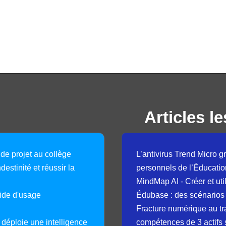
Articles le
 de projet au collège
L’antivirus Trend Micro gr
destinité et réussir la
personnels de l’Éducatio
MindMap AI - Créer et uti
guide d'usage
Édubase : des scénarios
Fracture numérique au tr
déploie une intelligence
compétences de 3 actifs 