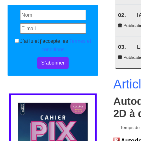
I
Publicati
J’ai lu et j’accepte les
Termes et
L
conditions
Publicat
S’abonner
Artic
Autod
2D à 
Temps de l
Autode