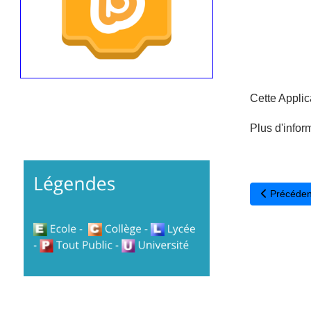
Cette Applic
Plus d'infor
Article pré
Précéden