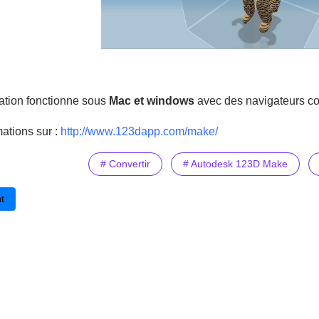
ation fonctionne sous
Mac et windows
avec des navigateurs 
mations sur :
http://www.123dapp.com/make/
# Convertir
# Autodesk 123D Make
cédent : Numérique à l’école : recommandations du conseil national du
t