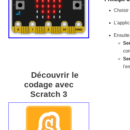
Choisir
L'appli
Ensuite,
Ser
com
Ser
l'e
Découvrir le
codage avec
Scratch 3