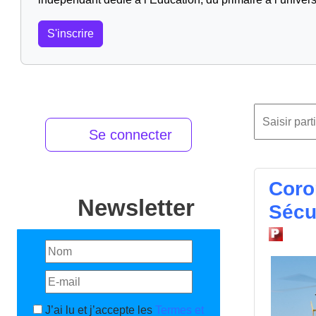
S'inscrire
Se connecter
Coro
Newsletter
Sécur
J’ai lu et j’accepte les
Termes et