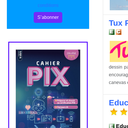
conditions
S’abonner
Tux P
dessin pa
encourage
canevas e
Educ
Educ