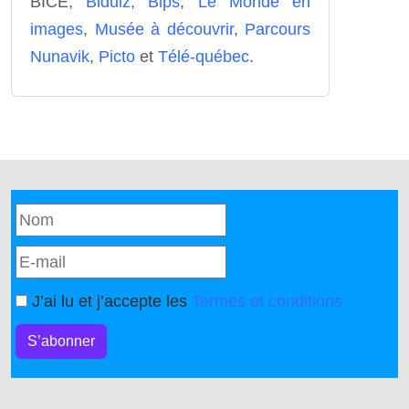
BICE,
Bidulz
,
Bips
,
Le Monde en
images
,
Musée à découvrir
,
Parcours
Nunavik
,
Picto
et
Télé-québec
.
J’ai lu et j’accepte les
Termes et conditions
S’abonner