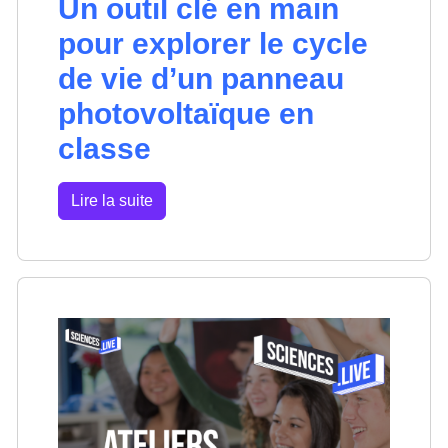
Un outil clé en main
pour explorer le cycle
de vie d’un panneau
photovoltaïque en
classe
Lire la suite