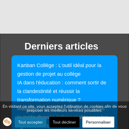
Derniers articles
Kanban Collège : L'outil idéal pour la
gestion de projet au collège
IA dans l'éducation : comment sortir de
la clandestinité et réussir la
transformation numérique ?
En visitant ce site, vous acceptez l'utilisation de cookies afin de vous
Intelligence artificielle et service public :
proposer les meilleurs services possibles.
le guide d'usage indispensable pour les
Tout accepter
Tout décliner
Personnaliser
agents de l'État