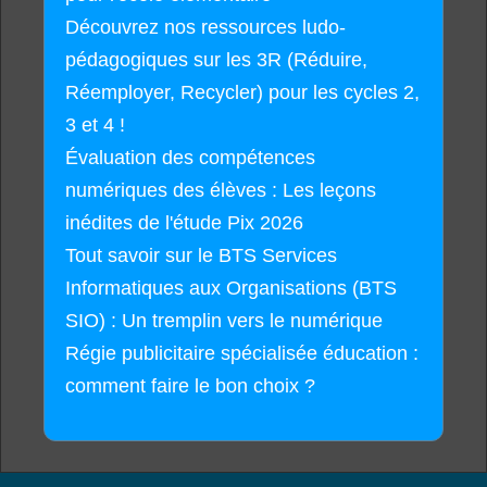
Découvrez nos ressources ludo-
pédagogiques sur les 3R (Réduire,
Réemployer, Recycler) pour les cycles 2,
3 et 4 !
Évaluation des compétences
numériques des élèves : Les leçons
inédites de l'étude Pix 2026
Tout savoir sur le BTS Services
Informatiques aux Organisations (BTS
SIO) : Un tremplin vers le numérique
Régie publicitaire spécialisée éducation :
comment faire le bon choix ?