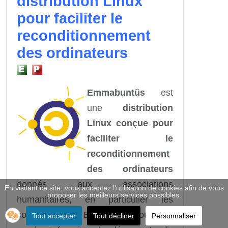
distribution Linux
pour faciliter le
reconditionnement
des ordinateurs
Emmabuntüs
est
une
distribution
Linux conçue pour
faciliter le
reconditionnement
des ordinateurs
donnés aux associations
En visitant ce site, vous acceptez l'utilisation de cookies afin de vous
proposer les meilleurs services possibles.
humanitaires, en particulier les
communautés Emmaüs (d'où son
Tout accepter
Tout décliner
Personnaliser