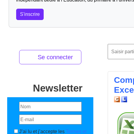
S'inscrire
Se connecter
Comp
Newsletter
Exce
J’ai lu et j’accepte les
Termes et