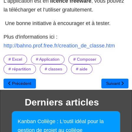
L'application est en
licence freeware
, vous pouvez
la télécharger et l’utiliser gratuitement.
Une bonne initiative à encourager et à tester.
Plus d'informations ici :
http://bahno.prof.free.fr/creation_de_classe.htm
# Excel
# Application
# Composer
# répartition
# classes
# aide
Article précédent : Cup of teach - L'université des particuliers
Article suivan
Précédent
Suivant
Derniers articles
Kanban Collège : L'outil idéal pour la
gestion de projet au collège