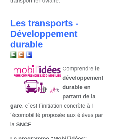
transport ferroviaire.
Les transports -
Développement
durable
Comprendre
le
développement
durable en
partant de la
gare
, c´est l´initiation concrète à l
´écomobilité proposée aux élèves par
la
SNCF
.
Le programme "Mobil´idées"
,