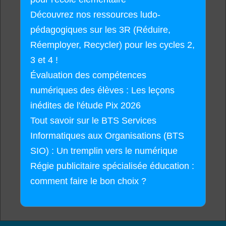
Découvrez nos ressources ludo-
pédagogiques sur les 3R (Réduire,
Réemployer, Recycler) pour les cycles 2,
3 et 4 !
Évaluation des compétences
numériques des élèves : Les leçons
inédites de l'étude Pix 2026
Tout savoir sur le BTS Services
Informatiques aux Organisations (BTS
SIO) : Un tremplin vers le numérique
Régie publicitaire spécialisée éducation :
comment faire le bon choix ?