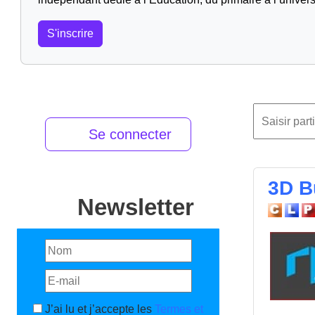
S'inscrire
Se connecter
3D Bu
Newsletter
J’ai lu et j’accepte les
Termes et